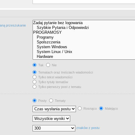
taną przeszukanie
Tak
Nie
Tematach oraz treściach wiadomości
Tylko tekst wiadomości
Tylko tytuły tematów
Tylko pierwszy post z tematu
Posty
Tematy
Rosnąco
Malejąco
znaków z postu