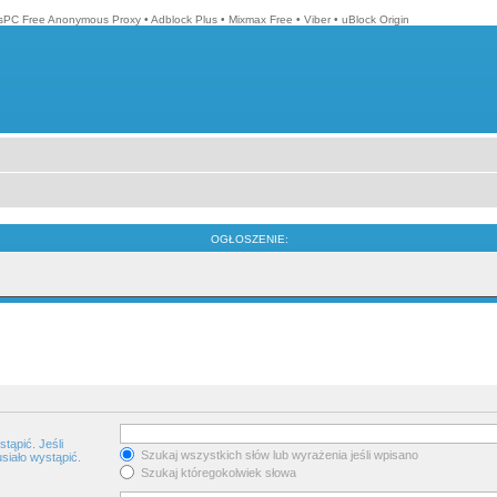
isPC Free Anonymous Proxy
•
Adblock Plus
•
Mixmax Free
•
Viber
•
uBlock Origin
OGŁOSZENIE:
tąpić. Jeśli
Szukaj wszystkich słów lub wyrażenia jeśli wpisano
siało wystąpić.
Szukaj któregokolwiek słowa