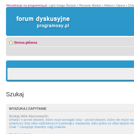
Aktualizacje na programosy.pl
:
Light Image Resizer
•
Rename Master
•
Helium
•
Opera
•
Chr
Strona główna
Szukaj
WYSZUKAJ ZAPYTANIE
Szukaj słów kluczowych:
Umieść
+
przed słowem, które musi wystąpić oraz
-
przed słowem, które nie może wys
umieścisz listę słów oddzielonych
|
wewnątrz nawiasów, tylko jedno ze słów będzie mu
Znak * zastępuje dowolny ciąg znaków.