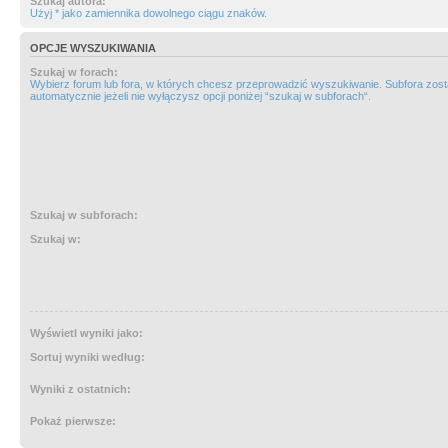
Szukaj autora:
Użyj * jako zamiennika dowolnego ciągu znaków.
OPCJE WYSZUKIWANIA
Szukaj w forach:
Wybierz forum lub fora, w których chcesz przeprowadzić wyszukiwanie. Subfora zos
automatycznie jeżeli nie wyłączysz opcji poniżej “szukaj w subforach“.
Szukaj w subforach:
Szukaj w:
Wyświetl wyniki jako:
Sortuj wyniki według:
Wyniki z ostatnich:
Pokaż pierwsze: