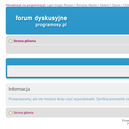
Aktualizacje na programosy.pl
:
Light Image Resizer
•
Rename Master
•
Helium
•
Opera
•
Chr
Strona główna
Informacja
Przepraszamy, ale nie możesz teraz użyć wyszukiwarki. Spróbuj ponownie za 
Strona główna
Powe
F