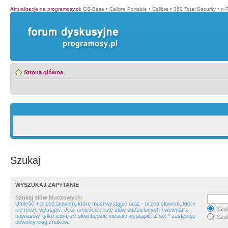
Aktualizacje na programosy.pl
:
GS-Base
•
Calibre Portable
•
Calibre
•
360 Total Security
•
n-
Strona główna
Szukaj
WYSZUKAJ ZAPYTANIE
Szukaj słów kluczowych:
Umieść
+
przed słowem, które musi wystąpić oraz
-
przed słowem, które
Szuk
nie może wystąpić. Jeśli umieścisz listę słów oddzielonych
|
wewnątrz
nawiasów, tylko jedno ze słów będzie musiało wystąpić. Znak * zastępuje
Szuk
dowolny ciąg znaków.