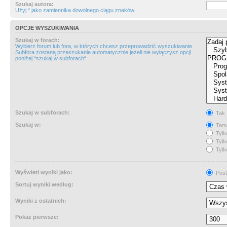
Szukaj autora:
Użyj * jako zamiennika dowolnego ciągu znaków.
OPCJE WYSZUKIWANIA
Szukaj w forach:
Wybierz forum lub fora, w których chcesz przeprowadzić wyszukiwanie.
Subfora zostaną przeszukanie automatycznie jeżeli nie wyłączysz opcji
poniżej “szukaj w subforach“.
Szukaj w subforach:
Tak
Szukaj w:
Tema
Tylk
Tylk
Tylk
Wyświetl wyniki jako:
Post
Sortuj wyniki według:
Wyniki z ostatnich:
Pokaż pierwsze: