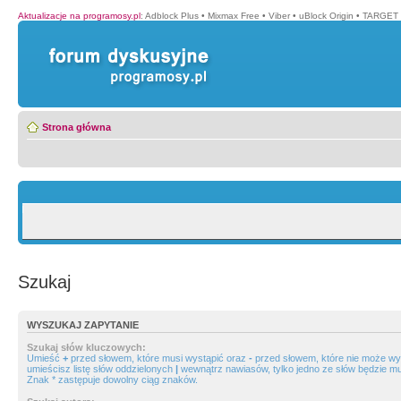
Aktualizacje na programosy.pl
:
Adblock Plus
•
Mixmax Free
•
Viber
•
uBlock Origin
•
TARGET 
Strona główna
Szukaj
WYSZUKAJ ZAPYTANIE
Szukaj słów kluczowych:
Umieść
+
przed słowem, które musi wystąpić oraz
-
przed słowem, które nie może wys
umieścisz listę słów oddzielonych
|
wewnątrz nawiasów, tylko jedno ze słów będzie mu
Znak * zastępuje dowolny ciąg znaków.