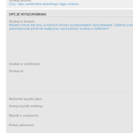
Szukaj autora:
Użyj * jako zamiennika dowolnego ciągu znaków.
OPCJE WYSZUKIWANIA
Szukaj w forach:
Wybierz forum lub fora, w których chcesz przeprowadzić wyszukiwanie. Subfora zos
automatycznie jeżeli nie wyłączysz opcji poniżej “szukaj w subforach“.
Szukaj w subforach:
Szukaj w:
Wyświetl wyniki jako:
Sortuj wyniki według:
Wyniki z ostatnich:
Pokaż pierwsze: