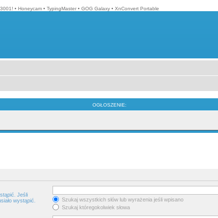
3001!
•
Honeycam
•
TypingMaster
•
GOG Galaxy
•
XnConvert Portable
OGŁOSZENIE:
tąpić. Jeśli
Szukaj wszystkich słów lub wyrażenia jeśli wpisano
siało wystąpić.
Szukaj któregokolwiek słowa