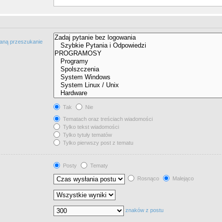
taną przeszukanie
Tak
Nie
Tematach oraz treściach wiadomości
Tylko tekst wiadomości
Tylko tytuły tematów
Tylko pierwszy post z tematu
Posty
Tematy
Rosnąco
Malejąco
znaków z postu