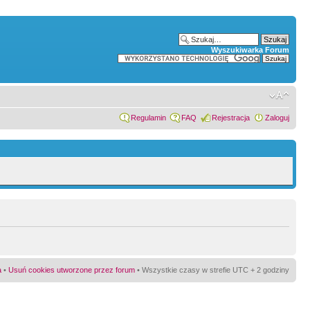
Wyszukiwarka Forum
Regulamin
FAQ
Rejestracja
Zaloguj
a
•
Usuń cookies utworzone przez forum
• Wszystkie czasy w strefie UTC + 2 godziny