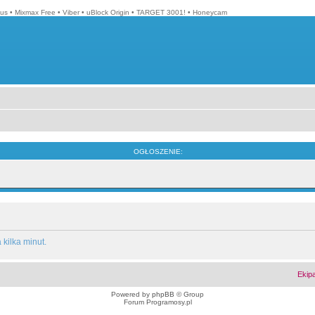
lus
•
Mixmax Free
•
Viber
•
uBlock Origin
•
TARGET 3001!
•
Honeycam
OGŁOSZENIE:
kilka minut.
Ekip
Powered by
phpBB
© Group
Forum Programosy.pl