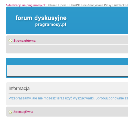
Aktualizacje na programosy.pl
:
Helium
•
Opera
•
ChrisPC Free Anonymous Proxy
•
Adblock P
Strona główna
Informacja
Przepraszamy, ale nie możesz teraz użyć wyszukiwarki. Spróbuj ponownie za 
Strona główna