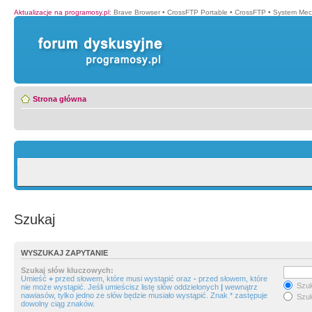
Aktualizacje na programosy.pl
:
Brave Browser
•
CrossFTP Portable
•
CrossFTP
•
System Mec
Strona główna
Szukaj
WYSZUKAJ ZAPYTANIE
Szukaj słów kluczowych:
Umieść
+
przed słowem, które musi wystąpić oraz
-
przed słowem, które
Szuk
nie może wystąpić. Jeśli umieścisz listę słów oddzielonych
|
wewnątrz
nawiasów, tylko jedno ze słów będzie musiało wystąpić. Znak * zastępuje
Szuk
dowolny ciąg znaków.