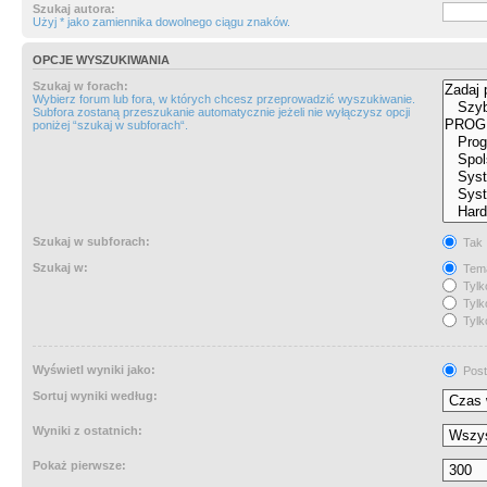
Szukaj autora:
Użyj * jako zamiennika dowolnego ciągu znaków.
OPCJE WYSZUKIWANIA
Szukaj w forach:
Wybierz forum lub fora, w których chcesz przeprowadzić wyszukiwanie.
Subfora zostaną przeszukanie automatycznie jeżeli nie wyłączysz opcji
poniżej “szukaj w subforach“.
Szukaj w subforach:
Tak
Szukaj w:
Tema
Tylk
Tylk
Tylk
Wyświetl wyniki jako:
Post
Sortuj wyniki według:
Wyniki z ostatnich:
Pokaż pierwsze: