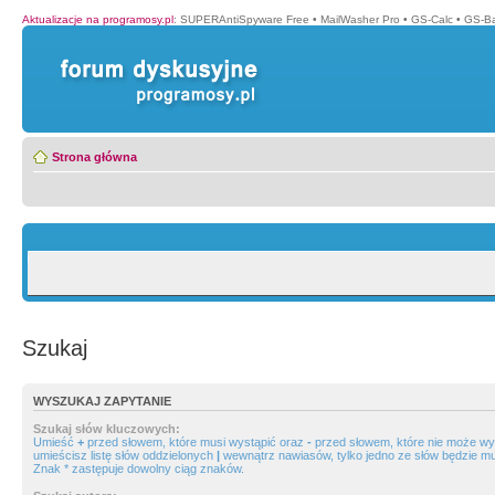
Aktualizacje na programosy.pl
:
SUPERAntiSpyware Free
•
MailWasher Pro
•
GS-Calc
•
GS-B
Strona główna
Szukaj
WYSZUKAJ ZAPYTANIE
Szukaj słów kluczowych:
Umieść
+
przed słowem, które musi wystąpić oraz
-
przed słowem, które nie może wys
umieścisz listę słów oddzielonych
|
wewnątrz nawiasów, tylko jedno ze słów będzie mu
Znak * zastępuje dowolny ciąg znaków.