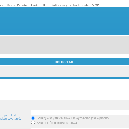
ase
•
Calibre Portable
•
Calibre
•
360 Total Security
•
n-Track Studio
•
AIMP
OGŁOSZENIE:
tąpić. Jeśli
Szukaj wszystkich słów lub wyrażenia jeśli wpisano
siało wystąpić.
Szukaj któregokolwiek słowa