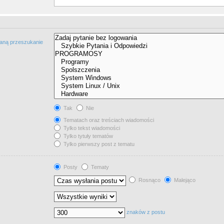
taną przeszukanie
Tak
Nie
Tematach oraz treściach wiadomości
Tylko tekst wiadomości
Tylko tytuły tematów
Tylko pierwszy post z tematu
Posty
Tematy
Rosnąco
Malejąco
znaków z postu