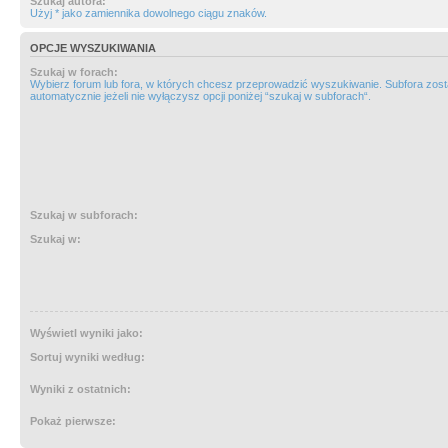
Szukaj autora:
Użyj * jako zamiennika dowolnego ciągu znaków.
OPCJE WYSZUKIWANIA
Szukaj w forach:
Wybierz forum lub fora, w których chcesz przeprowadzić wyszukiwanie. Subfora zos
automatycznie jeżeli nie wyłączysz opcji poniżej “szukaj w subforach“.
Szukaj w subforach:
Szukaj w:
Wyświetl wyniki jako:
Sortuj wyniki według:
Wyniki z ostatnich:
Pokaż pierwsze: