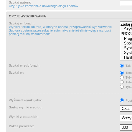
Szukaj autora:
Użyj * jako zamiennika dowolnego ciągu znaków.
OPCJE WYSZUKIWANIA
Szukaj w forach:
Wybierz forum lub fora, w których chcesz przeprowadzić wyszukiwanie.
Subfora zostaną przeszukanie automatycznie jeżeli nie wyłączysz opcji
poniżej “szukaj w subforach“.
Szukaj w subforach:
Tak
Szukaj w:
Tema
Tylk
Tylk
Tylk
Wyświetl wyniki jako:
Post
Sortuj wyniki według:
Wyniki z ostatnich:
Pokaż pierwsze: