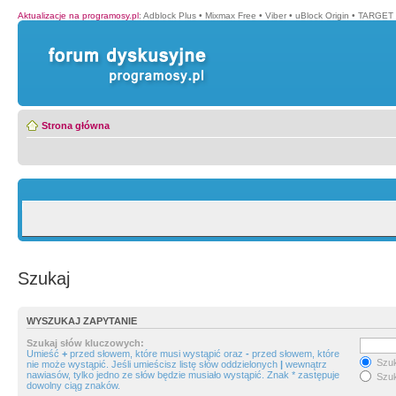
Aktualizacje na programosy.pl
:
Adblock Plus
•
Mixmax Free
•
Viber
•
uBlock Origin
•
TARGET 
Strona główna
Szukaj
WYSZUKAJ ZAPYTANIE
Szukaj słów kluczowych:
Umieść
+
przed słowem, które musi wystąpić oraz
-
przed słowem, które
Szuk
nie może wystąpić. Jeśli umieścisz listę słów oddzielonych
|
wewnątrz
nawiasów, tylko jedno ze słów będzie musiało wystąpić. Znak * zastępuje
Szuk
dowolny ciąg znaków.