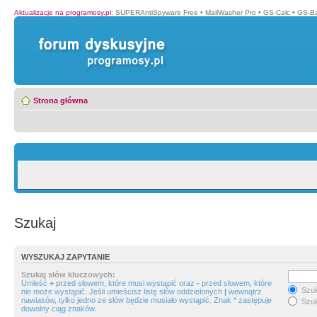
Aktualizacje na programosy.pl
:
SUPERAntiSpyware Free
•
MailWasher Pro
•
GS-Calc
•
GS-B
Strona główna
Szukaj
WYSZUKAJ ZAPYTANIE
Szukaj słów kluczowych:
Umieść
+
przed słowem, które musi wystąpić oraz
-
przed słowem, które
Szuk
nie może wystąpić. Jeśli umieścisz listę słów oddzielonych
|
wewnątrz
nawiasów, tylko jedno ze słów będzie musiało wystąpić. Znak * zastępuje
Szuk
dowolny ciąg znaków.