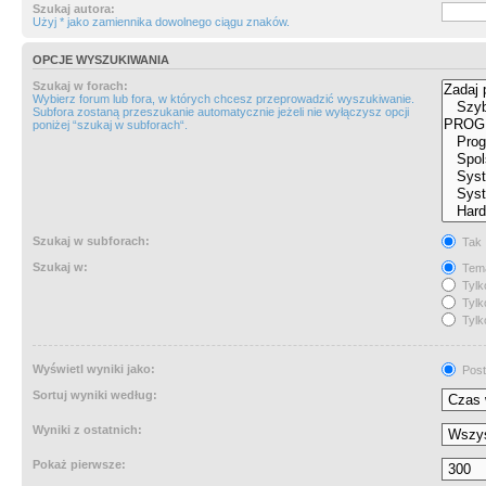
Szukaj autora:
Użyj * jako zamiennika dowolnego ciągu znaków.
OPCJE WYSZUKIWANIA
Szukaj w forach:
Wybierz forum lub fora, w których chcesz przeprowadzić wyszukiwanie.
Subfora zostaną przeszukanie automatycznie jeżeli nie wyłączysz opcji
poniżej “szukaj w subforach“.
Szukaj w subforach:
Tak
Szukaj w:
Tema
Tylk
Tylk
Tylk
Wyświetl wyniki jako:
Post
Sortuj wyniki według:
Wyniki z ostatnich:
Pokaż pierwsze: