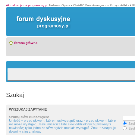
Aktualizacje na programosy.pl
:
Helium
•
Opera
•
ChrisPC Free Anonymous Proxy
•
Adblock P
Strona główna
Szukaj
WYSZUKAJ ZAPYTANIE
Szukaj słów kluczowych:
Umieść
+
przed słowem, które musi wystąpić oraz
-
przed słowem, które
Szuk
nie może wystąpić. Jeśli umieścisz listę słów oddzielonych
|
wewnątrz
nawiasów, tylko jedno ze słów będzie musiało wystąpić. Znak * zastępuje
Szuk
dowolny ciąg znaków.