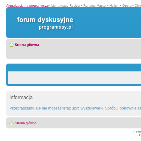
Aktualizacje na programosy.pl
:
Light Image Resizer
•
Rename Master
•
Helium
•
Opera
•
Chr
Strona główna
Informacja
Przepraszamy, ale nie możesz teraz użyć wyszukiwarki. Spróbuj ponownie za 
Strona główna
Powe
F