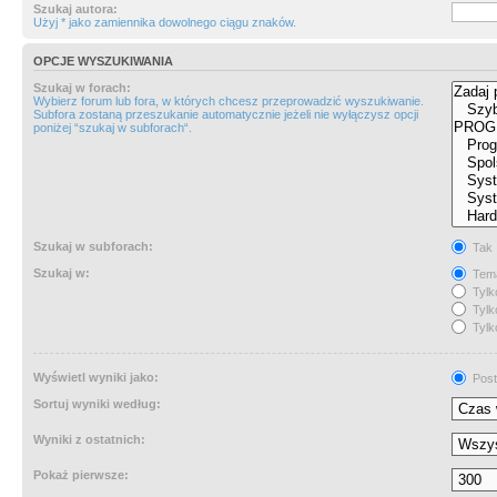
Szukaj autora:
Użyj * jako zamiennika dowolnego ciągu znaków.
OPCJE WYSZUKIWANIA
Szukaj w forach:
Wybierz forum lub fora, w których chcesz przeprowadzić wyszukiwanie.
Subfora zostaną przeszukanie automatycznie jeżeli nie wyłączysz opcji
poniżej “szukaj w subforach“.
Szukaj w subforach:
Tak
Szukaj w:
Tema
Tylk
Tylk
Tylk
Wyświetl wyniki jako:
Post
Sortuj wyniki według:
Wyniki z ostatnich:
Pokaż pierwsze: