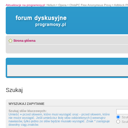
Aktualizacje na programosy.pl
:
Helium
•
Opera
•
ChrisPC Free Anonymous Proxy
•
Adblock P
Strona główna
Szukaj
WYSZUKAJ ZAPYTANIE
Szukaj słów kluczowych:
Umieść
+
przed słowem, które musi wystąpić oraz
-
przed słowem, które
Szuk
nie może wystąpić. Jeśli umieścisz listę słów oddzielonych
|
wewnątrz
nawiasów, tylko jedno ze słów będzie musiało wystąpić. Znak * zastępuje
Szuk
dowolny ciąg znaków.