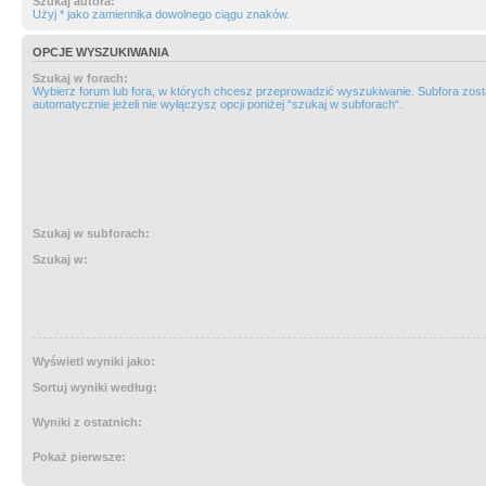
Szukaj autora:
Użyj * jako zamiennika dowolnego ciągu znaków.
OPCJE WYSZUKIWANIA
Szukaj w forach:
Wybierz forum lub fora, w których chcesz przeprowadzić wyszukiwanie. Subfora zos
automatycznie jeżeli nie wyłączysz opcji poniżej “szukaj w subforach“.
Szukaj w subforach:
Szukaj w:
Wyświetl wyniki jako:
Sortuj wyniki według:
Wyniki z ostatnich:
Pokaż pierwsze: