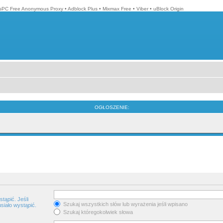
isPC Free Anonymous Proxy
•
Adblock Plus
•
Mixmax Free
•
Viber
•
uBlock Origin
OGŁOSZENIE:
tąpić. Jeśli
Szukaj wszystkich słów lub wyrażenia jeśli wpisano
siało wystąpić.
Szukaj któregokolwiek słowa