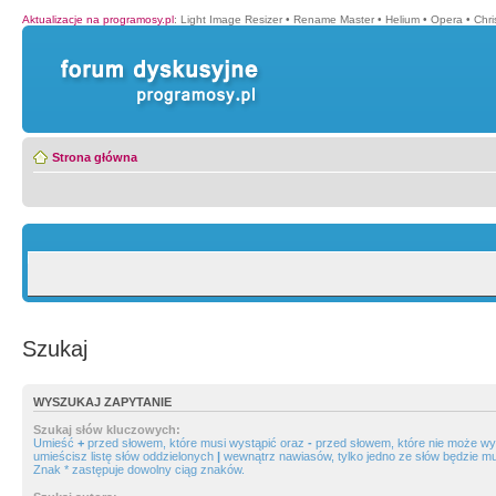
Aktualizacje na programosy.pl
:
Light Image Resizer
•
Rename Master
•
Helium
•
Opera
•
Chr
Strona główna
Szukaj
WYSZUKAJ ZAPYTANIE
Szukaj słów kluczowych:
Umieść
+
przed słowem, które musi wystąpić oraz
-
przed słowem, które nie może wys
umieścisz listę słów oddzielonych
|
wewnątrz nawiasów, tylko jedno ze słów będzie mu
Znak * zastępuje dowolny ciąg znaków.