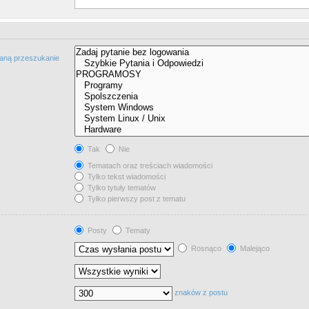
taną przeszukanie
Tak
Nie
Tematach oraz treściach wiadomości
Tylko tekst wiadomości
Tylko tytuły tematów
Tylko pierwszy post z tematu
Posty
Tematy
Rosnąco
Malejąco
znaków z postu