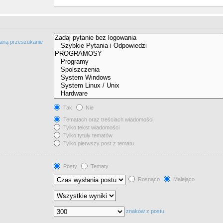
taną przeszukanie
Tak
Nie
Tematach oraz treściach wiadomości
Tylko tekst wiadomości
Tylko tytuły tematów
Tylko pierwszy post z tematu
Posty
Tematy
Rosnąco
Malejąco
znaków z postu