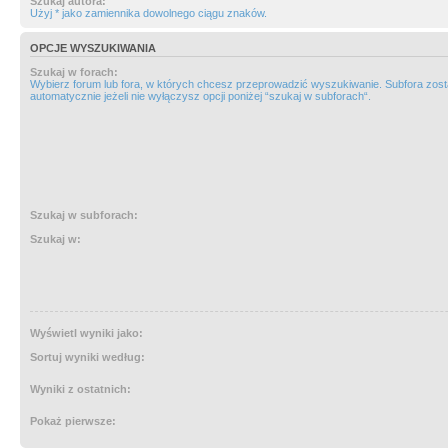
Szukaj autora:
Użyj * jako zamiennika dowolnego ciągu znaków.
OPCJE WYSZUKIWANIA
Szukaj w forach:
Wybierz forum lub fora, w których chcesz przeprowadzić wyszukiwanie. Subfora zos
automatycznie jeżeli nie wyłączysz opcji poniżej “szukaj w subforach“.
Szukaj w subforach:
Szukaj w:
Wyświetl wyniki jako:
Sortuj wyniki według:
Wyniki z ostatnich:
Pokaż pierwsze: