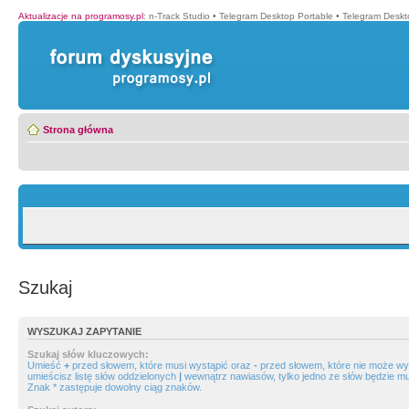
Aktualizacje na programosy.pl
:
n-Track Studio
•
Telegram Desktop Portable
•
Telegram Deskt
Strona główna
Szukaj
WYSZUKAJ ZAPYTANIE
Szukaj słów kluczowych:
Umieść
+
przed słowem, które musi wystąpić oraz
-
przed słowem, które nie może wys
umieścisz listę słów oddzielonych
|
wewnątrz nawiasów, tylko jedno ze słów będzie mu
Znak * zastępuje dowolny ciąg znaków.