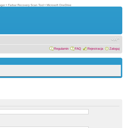
ager
•
Farbar Recovery Scan Tool
•
Microsoft OneDrive
Regulamin
FAQ
Rejestracja
Zaloguj