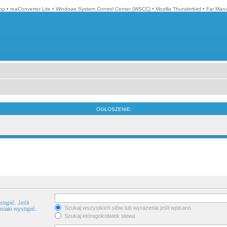
op
•
reaConverter Lite
•
Windows System Control Center (WSCC)
•
Mozilla Thunderbird
•
Far Man
OGŁOSZENIE:
tąpić. Jeśli
Szukaj wszystkich słów lub wyrażenia jeśli wpisano
siało wystąpić.
Szukaj któregokolwiek słowa