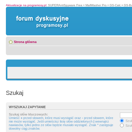
Aktualizacje na programosy.pl
:
SUPERAntiSpyware Free
•
MailWasher Pro
•
GS-Calc
•
GS-B
Strona główna
Szukaj
WYSZUKAJ ZAPYTANIE
Szukaj słów kluczowych:
Umieść
+
przed słowem, które musi wystąpić oraz
-
przed słowem, które
Szuk
nie może wystąpić. Jeśli umieścisz listę słów oddzielonych
|
wewnątrz
nawiasów, tylko jedno ze słów będzie musiało wystąpić. Znak * zastępuje
Szuk
dowolny ciąg znaków.