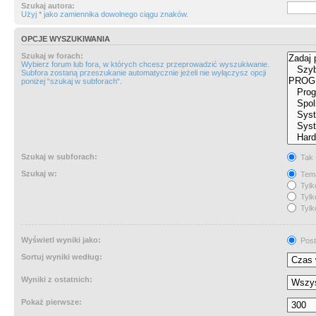
Szukaj autora:
Użyj * jako zamiennika dowolnego ciągu znaków.
OPCJE WYSZUKIWANIA
Szukaj w forach:
Wybierz forum lub fora, w których chcesz przeprowadzić wyszukiwanie.
Subfora zostaną przeszukanie automatycznie jeżeli nie wyłączysz opcji
poniżej “szukaj w subforach“.
Szukaj w subforach:
Tak
Szukaj w:
Tema
Tylk
Tylk
Tylk
Wyświetl wyniki jako:
Post
Sortuj wyniki według:
Wyniki z ostatnich:
Pokaż pierwsze: