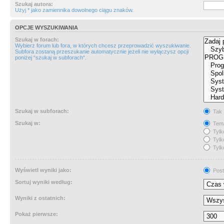
Szukaj autora:
Użyj * jako zamiennika dowolnego ciągu znaków.
OPCJE WYSZUKIWANIA
Szukaj w forach:
Wybierz forum lub fora, w których chcesz przeprowadzić wyszukiwanie.
Subfora zostaną przeszukanie automatycznie jeżeli nie wyłączysz opcji
poniżej “szukaj w subforach“.
Szukaj w subforach:
Tak
Szukaj w:
Tema
Tylk
Tylk
Tylk
Wyświetl wyniki jako:
Post
Sortuj wyniki według:
Wyniki z ostatnich:
Pokaż pierwsze: