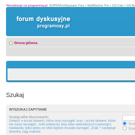
Aktualizacje na programosy.pl
:
SUPERAntiSpyware Free
•
MailWasher Pro
•
GS-Calc
•
GS-B
Strona główna
Szukaj
WYSZUKAJ ZAPYTANIE
Szukaj słów kluczowych:
Umieść
+
przed słowem, które musi wystąpić oraz
-
przed słowem, które
Szuk
nie może wystąpić. Jeśli umieścisz listę słów oddzielonych
|
wewnątrz
nawiasów, tylko jedno ze słów będzie musiało wystąpić. Znak * zastępuje
Szuk
dowolny ciąg znaków.