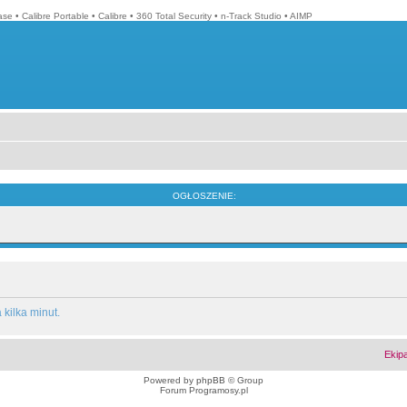
ase
•
Calibre Portable
•
Calibre
•
360 Total Security
•
n-Track Studio
•
AIMP
OGŁOSZENIE:
kilka minut.
Ekip
Powered by
phpBB
© Group
Forum Programosy.pl