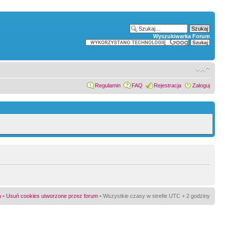
Wyszukiwarka Forum
Regulamin
FAQ
Rejestracja
Zaloguj
a
•
Usuń cookies utworzone przez forum
• Wszystkie czasy w strefie UTC + 2 godziny