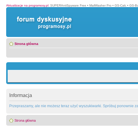
Aktualizacje na programosy.pl
:
SUPERAntiSpyware Free
•
MailWasher Pro
•
GS-Calc
•
GS-B
Strona główna
Informacja
Przepraszamy, ale nie możesz teraz użyć wyszukiwarki. Spróbuj ponownie za 
Strona główna