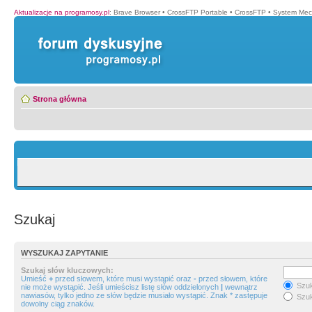
Aktualizacje na programosy.pl
:
Brave Browser
•
CrossFTP Portable
•
CrossFTP
•
System Mec
Strona główna
Szukaj
WYSZUKAJ ZAPYTANIE
Szukaj słów kluczowych:
Umieść
+
przed słowem, które musi wystąpić oraz
-
przed słowem, które
Szuk
nie może wystąpić. Jeśli umieścisz listę słów oddzielonych
|
wewnątrz
nawiasów, tylko jedno ze słów będzie musiało wystąpić. Znak * zastępuje
Szuk
dowolny ciąg znaków.