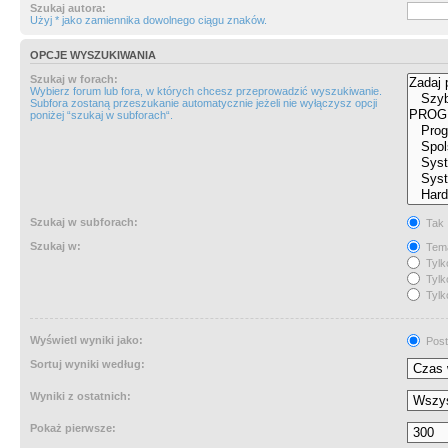
Szukaj autora:
Użyj * jako zamiennika dowolnego ciągu znaków.
OPCJE WYSZUKIWANIA
Szukaj w forach:
Wybierz forum lub fora, w których chcesz przeprowadzić wyszukiwanie.
Subfora zostaną przeszukanie automatycznie jeżeli nie wyłączysz opcji
poniżej “szukaj w subforach“.
Szukaj w subforach:
Tak
Szukaj w:
Tema
Tylk
Tylk
Tylk
Wyświetl wyniki jako:
Post
Sortuj wyniki według:
Wyniki z ostatnich:
Pokaż pierwsze: