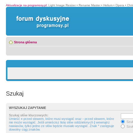
Aktualizacje na programosy.pl
:
Light Image Resizer
•
Rename Master
•
Helium
•
Opera
•
Chr
Strona główna
Szukaj
WYSZUKAJ ZAPYTANIE
Szukaj słów kluczowych:
Umieść
+
przed słowem, które musi wystąpić oraz
-
przed słowem, które
Szuk
nie może wystąpić. Jeśli umieścisz listę słów oddzielonych
|
wewnątrz
nawiasów, tylko jedno ze słów będzie musiało wystąpić. Znak * zastępuje
Szuk
dowolny ciąg znaków.