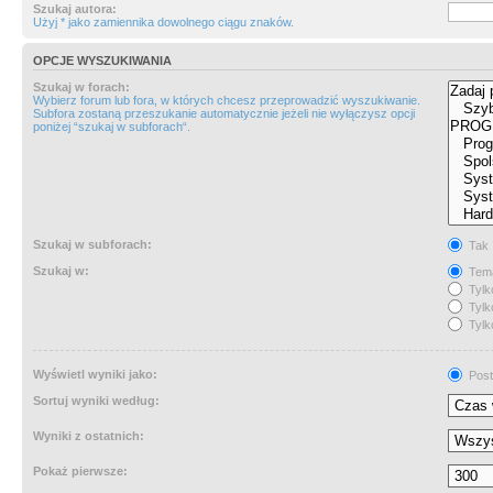
Szukaj autora:
Użyj * jako zamiennika dowolnego ciągu znaków.
OPCJE WYSZUKIWANIA
Szukaj w forach:
Wybierz forum lub fora, w których chcesz przeprowadzić wyszukiwanie.
Subfora zostaną przeszukanie automatycznie jeżeli nie wyłączysz opcji
poniżej “szukaj w subforach“.
Szukaj w subforach:
Tak
Szukaj w:
Tema
Tylk
Tylk
Tylk
Wyświetl wyniki jako:
Post
Sortuj wyniki według:
Wyniki z ostatnich:
Pokaż pierwsze: