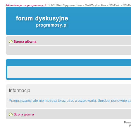
Aktualizacje na programosy.pl
:
SUPERAntiSpyware Free
•
MailWasher Pro
•
GS-Calc
•
GS-B
Strona główna
Informacja
Przepraszamy, ale nie możesz teraz użyć wyszukiwarki. Spróbuj ponownie za 
Strona główna
Powe
F