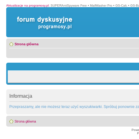
Aktualizacje na programosy.pl
:
SUPERAntiSpyware Free
•
MailWasher Pro
•
GS-Calc
•
GS-B
Strona główna
Informacja
Przepraszamy, ale nie możesz teraz użyć wyszukiwarki. Spróbuj ponownie za 
Strona główna
Powe
F