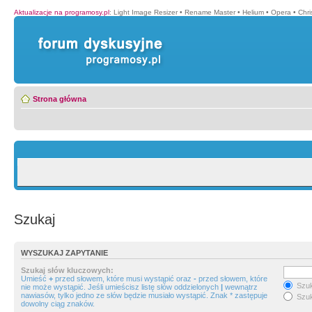
Aktualizacje na programosy.pl
:
Light Image Resizer
•
Rename Master
•
Helium
•
Opera
•
Chr
Strona główna
Szukaj
WYSZUKAJ ZAPYTANIE
Szukaj słów kluczowych:
Umieść
+
przed słowem, które musi wystąpić oraz
-
przed słowem, które
Szuk
nie może wystąpić. Jeśli umieścisz listę słów oddzielonych
|
wewnątrz
nawiasów, tylko jedno ze słów będzie musiało wystąpić. Znak * zastępuje
Szuk
dowolny ciąg znaków.