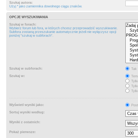
Szukaj autora:
Użyj * jako zamiennika dowolnego ciągu znaków.
OPCJE WYSZUKIWANIA
Szukaj w forach:
Wybierz forum lub fora, w których chcesz przeprowadzić wyszukiwanie.
Subfora zostaną przeszukanie automatycznie jeżeli nie wyłączysz opcji
poniżej “szukaj w subforach“.
Szukaj w subforach:
Tak
Szukaj w:
Tema
Tylk
Tylk
Tylk
Wyświetl wyniki jako:
Post
Sortuj wyniki według:
Wyniki z ostatnich:
Pokaż pierwsze: