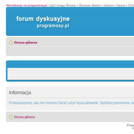
Aktualizacje na programosy.pl
:
Light Image Resizer
•
Rename Master
•
Helium
•
Opera
•
Chr
Strona główna
Informacja
Przepraszamy, ale nie możesz teraz użyć wyszukiwarki. Spróbuj ponownie za 
Strona główna
Powe
F