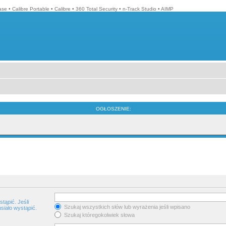
ase
•
Calibre Portable
•
Calibre
•
360 Total Security
•
n-Track Studio
•
AIMP
OGŁOSZENIE:
tąpić. Jeśli
Szukaj wszystkich słów lub wyrażenia jeśli wpisano
siało wystąpić.
Szukaj któregokolwiek słowa