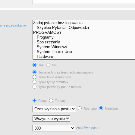
taną przeszukanie
Tak
Nie
Tematach oraz treściach wiadomości
Tylko tekst wiadomości
Tylko tytuły tematów
Tylko pierwszy post z tematu
Posty
Tematy
Rosnąco
Malejąco
znaków z postu