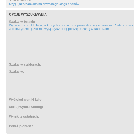
Szukaj autora:
Użyj * jako zamiennika dowolnego ciągu znaków.
OPCJE WYSZUKIWANIA
Szukaj w forach:
Wybierz forum lub fora, w których chcesz przeprowadzić wyszukiwanie. Subfora zos
automatycznie jeżeli nie wyłączysz opcji poniżej “szukaj w subforach“.
Szukaj w subforach:
Szukaj w:
Wyświetl wyniki jako:
Sortuj wyniki według:
Wyniki z ostatnich:
Pokaż pierwsze: