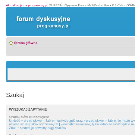
Aktualizacje na programosy.pl
:
SUPERAntiSpyware Free
•
MailWasher Pro
•
GS-Calc
•
GS-B
Strona główna
Szukaj
WYSZUKAJ ZAPYTANIE
Szukaj słów kluczowych:
Umieść
+
przed słowem, które musi wystąpić oraz
-
przed słowem, które nie może wys
umieścisz listę słów oddzielonych
|
wewnątrz nawiasów, tylko jedno ze słów będzie mu
Znak * zastępuje dowolny ciąg znaków.