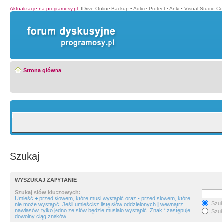
Aktualizacje na programosy.pl
:
IDrive Online Backup
•
Adlice Protect
•
Anki
•
Visual Studio C
Strona główna
Szukaj
WYSZUKAJ ZAPYTANIE
Szukaj słów kluczowych:
Umieść
+
przed słowem, które musi wystąpić oraz
-
przed słowem, które
Szuk
nie może wystąpić. Jeśli umieścisz listę słów oddzielonych
|
wewnątrz
nawiasów, tylko jedno ze słów będzie musiało wystąpić. Znak * zastępuje
Szuk
dowolny ciąg znaków.