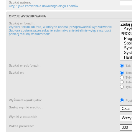
Szukaj autora:
Użyj * jako zamiennika dowolnego ciągu znaków.
OPCJE WYSZUKIWANIA
Szukaj w forach:
Wybierz forum lub fora, w których chcesz przeprowadzić wyszukiwanie.
Subfora zostaną przeszukanie automatycznie jeżeli nie wyłączysz opcji
poniżej “szukaj w subforach“.
Szukaj w subforach:
Tak
Szukaj w:
Tema
Tylk
Tylk
Tylk
Wyświetl wyniki jako:
Post
Sortuj wyniki według:
Wyniki z ostatnich:
Pokaż pierwsze: