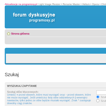
Aktualizacje na programosy.pl
:
Light Image Resizer
•
Rename Master
•
Helium
•
Opera
•
Chr
Strona główna
Szukaj
WYSZUKAJ ZAPYTANIE
Szukaj słów kluczowych:
Umieść
+
przed słowem, które musi wystąpić oraz
-
przed słowem, które
Szuk
nie może wystąpić. Jeśli umieścisz listę słów oddzielonych
|
wewnątrz
nawiasów, tylko jedno ze słów będzie musiało wystąpić. Znak * zastępuje
Szuk
dowolny ciąg znaków.