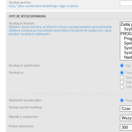
Szukaj autora:
Użyj * jako zamiennika dowolnego ciągu znaków.
OPCJE WYSZUKIWANIA
Szukaj w forach:
Wybierz forum lub fora, w których chcesz przeprowadzić wyszukiwanie.
Subfora zostaną przeszukanie automatycznie jeżeli nie wyłączysz opcji
poniżej “szukaj w subforach“.
Szukaj w subforach:
Tak
Szukaj w:
Tema
Tylk
Tylk
Tylk
Wyświetl wyniki jako:
Post
Sortuj wyniki według:
Wyniki z ostatnich:
Pokaż pierwsze: