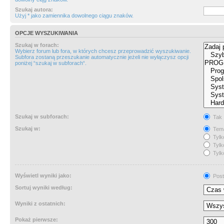
Szukaj autora:
Użyj * jako zamiennika dowolnego ciągu znaków.
OPCJE WYSZUKIWANIA
Szukaj w forach:
Wybierz forum lub fora, w których chcesz przeprowadzić wyszukiwanie.
Subfora zostaną przeszukanie automatycznie jeżeli nie wyłączysz opcji
poniżej “szukaj w subforach“.
Szukaj w subforach:
Tak
Szukaj w:
Tema
Tylk
Tylk
Tylk
Wyświetl wyniki jako:
Post
Sortuj wyniki według:
Wyniki z ostatnich:
Pokaż pierwsze: