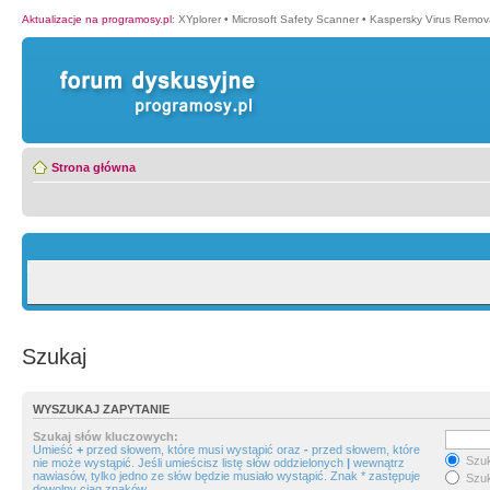
Aktualizacje na programosy.pl
:
XYplorer
•
Microsoft Safety Scanner
•
Kaspersky Virus Remova
Strona główna
Szukaj
WYSZUKAJ ZAPYTANIE
Szukaj słów kluczowych:
Umieść
+
przed słowem, które musi wystąpić oraz
-
przed słowem, które
Szuk
nie może wystąpić. Jeśli umieścisz listę słów oddzielonych
|
wewnątrz
nawiasów, tylko jedno ze słów będzie musiało wystąpić. Znak * zastępuje
Szuk
dowolny ciąg znaków.