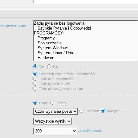
taną przeszukanie
Tak
Nie
Tematach oraz treściach wiadomości
Tylko tekst wiadomości
Tylko tytuły tematów
Tylko pierwszy post z tematu
Posty
Tematy
Rosnąco
Malejąco
znaków z postu