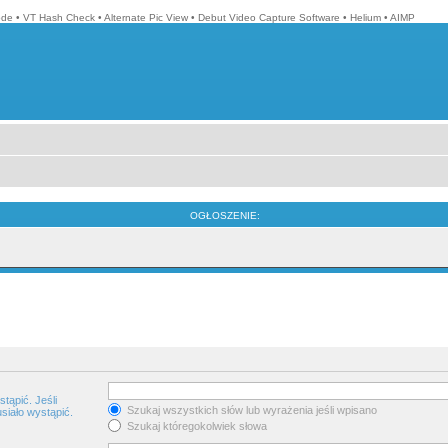
ode
•
VT Hash Check
•
Alternate Pic View
•
Debut Video Capture Software
•
Helium
•
AIMP
OGŁOSZENIE:
tąpić. Jeśli
Szukaj wszystkich słów lub wyrażenia jeśli wpisano
siało wystąpić.
Szukaj któregokolwiek słowa