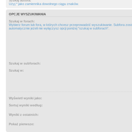
Szukaj autora:
Użyj * jako zamiennika dowolnego ciągu znaków.
OPCJE WYSZUKIWANIA
Szukaj w forach:
Wybierz forum lub fora, w których chcesz przeprowadzić wyszukiwanie. Subfora zos
automatycznie jeżeli nie wyłączysz opcji poniżej “szukaj w subforach“.
Szukaj w subforach:
Szukaj w:
Wyświetl wyniki jako:
Sortuj wyniki według:
Wyniki z ostatnich:
Pokaż pierwsze: