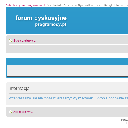
Aktualizacje na programosy.pl
:
Zero Install
•
Advanced SystemCare Free
•
Google Chrome
•
Strona główna
Informacja
Przepraszamy, ale nie możesz teraz użyć wyszukiwarki. Spróbuj ponownie za 
Strona główna
Powe
F