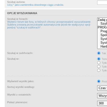
Szukaj autora:
Użyj * jako zamiennika dowolnego ciągu znaków.
OPCJE WYSZUKIWANIA
Szukaj w forach:
Wybierz forum lub fora, w których chcesz przeprowadzić wyszukiwanie.
Subfora zostaną przeszukanie automatycznie jeżeli nie wyłączysz opcji
poniżej “szukaj w subforach“.
Szukaj w subforach:
Tak
Szukaj w:
Tema
Tylk
Tylk
Tylk
Wyświetl wyniki jako:
Post
Sortuj wyniki według:
Wyniki z ostatnich:
Pokaż pierwsze: