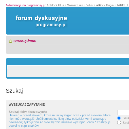
Aktualizacje na programosy.pl
:
Adblock Plus
•
Mixmax Free
•
Viber
•
uBlock Origin
•
TARGET 
Strona główna
Szukaj
WYSZUKAJ ZAPYTANIE
Szukaj słów kluczowych:
Umieść
+
przed słowem, które musi wystąpić oraz
-
przed słowem, które
Szuk
nie może wystąpić. Jeśli umieścisz listę słów oddzielonych
|
wewnątrz
nawiasów, tylko jedno ze słów będzie musiało wystąpić. Znak * zastępuje
Szuk
dowolny ciąg znaków.