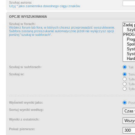
Szukaj autora:
Użyj * jako zamiennika dowolnego ciągu znaków.
OPCJE WYSZUKIWANIA
Szukaj w forach:
Wybierz forum lub fora, w których chcesz przeprowadzić wyszukiwanie.
Subfora zostaną przeszukanie automatycznie jeżeli nie wyłączysz opcji
poniżej “szukaj w subforach“.
Szukaj w subforach:
Tak
Szukaj w:
Tema
Tylk
Tylk
Tylk
Wyświetl wyniki jako:
Post
Sortuj wyniki według:
Wyniki z ostatnich:
Pokaż pierwsze: