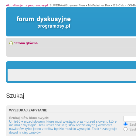
Aktualizacje na programosy.pl
:
SUPERAntiSpyware Free
•
MailWasher Pro
•
GS-Calc
•
GS-B
Strona główna
Szukaj
WYSZUKAJ ZAPYTANIE
Szukaj słów kluczowych:
Umieść
+
przed słowem, które musi wystąpić oraz
-
przed słowem, które
Szuk
nie może wystąpić. Jeśli umieścisz listę słów oddzielonych
|
wewnątrz
nawiasów, tylko jedno ze słów będzie musiało wystąpić. Znak * zastępuje
Szuk
dowolny ciąg znaków.