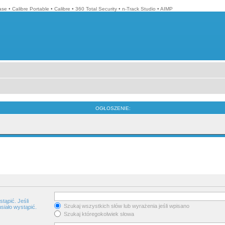
ase
•
Calibre Portable
•
Calibre
•
360 Total Security
•
n-Track Studio
•
AIMP
OGŁOSZENIE:
tąpić. Jeśli
Szukaj wszystkich słów lub wyrażenia jeśli wpisano
siało wystąpić.
Szukaj któregokolwiek słowa