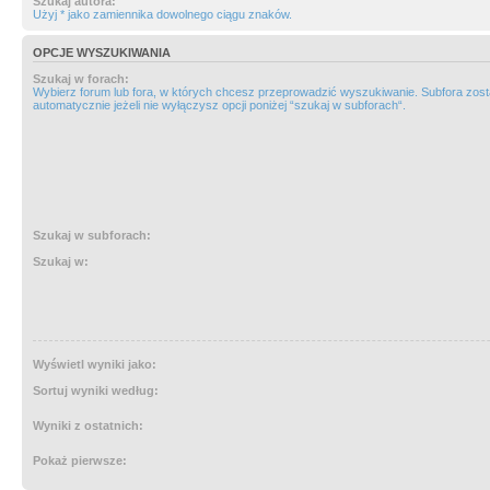
Szukaj autora:
Użyj * jako zamiennika dowolnego ciągu znaków.
OPCJE WYSZUKIWANIA
Szukaj w forach:
Wybierz forum lub fora, w których chcesz przeprowadzić wyszukiwanie. Subfora zos
automatycznie jeżeli nie wyłączysz opcji poniżej “szukaj w subforach“.
Szukaj w subforach:
Szukaj w:
Wyświetl wyniki jako:
Sortuj wyniki według:
Wyniki z ostatnich:
Pokaż pierwsze: