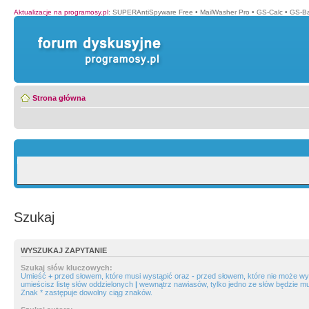
Aktualizacje na programosy.pl
:
SUPERAntiSpyware Free
•
MailWasher Pro
•
GS-Calc
•
GS-B
Strona główna
Szukaj
WYSZUKAJ ZAPYTANIE
Szukaj słów kluczowych:
Umieść
+
przed słowem, które musi wystąpić oraz
-
przed słowem, które nie może wys
umieścisz listę słów oddzielonych
|
wewnątrz nawiasów, tylko jedno ze słów będzie mu
Znak * zastępuje dowolny ciąg znaków.