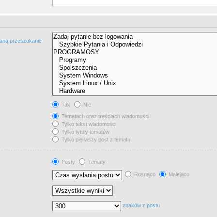
taną przeszukanie
Tak
Nie
Tematach oraz treściach wiadomości
Tylko tekst wiadomości
Tylko tytuły tematów
Tylko pierwszy post z tematu
Posty
Tematy
Rosnąco
Malejąco
znaków z postu