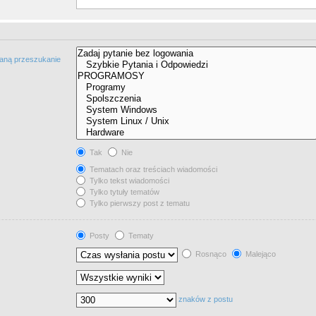
taną przeszukanie
Tak
Nie
Tematach oraz treściach wiadomości
Tylko tekst wiadomości
Tylko tytuły tematów
Tylko pierwszy post z tematu
Posty
Tematy
Rosnąco
Malejąco
znaków z postu