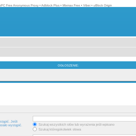
isPC Free Anonymous Proxy
•
Adblock Plus
•
Mixmax Free
•
Viber
•
uBlock Origin
OGŁOSZENIE:
tąpić. Jeśli
Szukaj wszystkich słów lub wyrażenia jeśli wpisano
siało wystąpić.
Szukaj któregokolwiek słowa