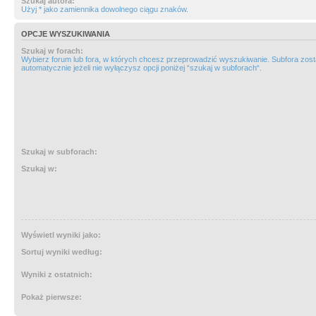
Szukaj autora:
Użyj * jako zamiennika dowolnego ciągu znaków.
OPCJE WYSZUKIWANIA
Szukaj w forach:
Wybierz forum lub fora, w których chcesz przeprowadzić wyszukiwanie. Subfora zos
automatycznie jeżeli nie wyłączysz opcji poniżej “szukaj w subforach“.
Szukaj w subforach:
Szukaj w:
Wyświetl wyniki jako:
Sortuj wyniki według:
Wyniki z ostatnich:
Pokaż pierwsze: