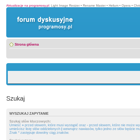
Aktualizacje na programosy.pl
:
Light Image Resizer
•
Rename Master
•
Helium
•
Opera
•
Chr
Strona główna
Szukaj
WYSZUKAJ ZAPYTANIE
Szukaj słów kluczowych:
Umieść
+
przed słowem, które musi wystąpić oraz
-
przed słowem, które nie może wys
umieścisz listę słów oddzielonych
|
wewnątrz nawiasów, tylko jedno ze słów będzie mu
Znak * zastępuje dowolny ciąg znaków.