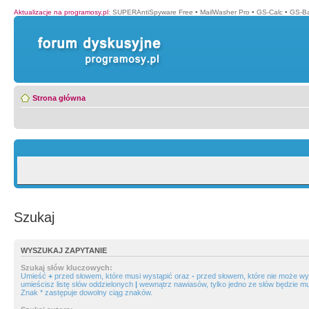
Aktualizacje na programosy.pl
:
SUPERAntiSpyware Free
•
MailWasher Pro
•
GS-Calc
•
GS-B
Strona główna
Szukaj
WYSZUKAJ ZAPYTANIE
Szukaj słów kluczowych:
Umieść
+
przed słowem, które musi wystąpić oraz
-
przed słowem, które nie może wys
umieścisz listę słów oddzielonych
|
wewnątrz nawiasów, tylko jedno ze słów będzie mu
Znak * zastępuje dowolny ciąg znaków.