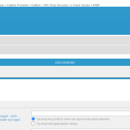
ase
•
Calibre Portable
•
Calibre
•
360 Total Security
•
n-Track Studio
•
AIMP
OGŁOSZENIE:
tąpić. Jeśli
Szukaj wszystkich słów lub wyrażenia jeśli wpisano
siało wystąpić.
Szukaj któregokolwiek słowa