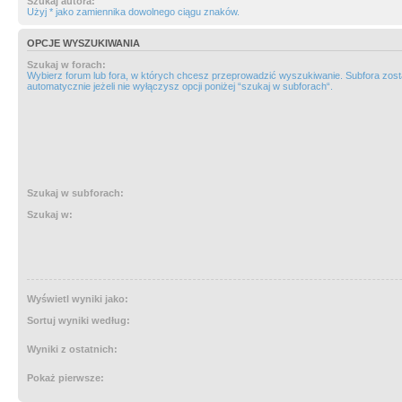
Szukaj autora:
Użyj * jako zamiennika dowolnego ciągu znaków.
OPCJE WYSZUKIWANIA
Szukaj w forach:
Wybierz forum lub fora, w których chcesz przeprowadzić wyszukiwanie. Subfora zos
automatycznie jeżeli nie wyłączysz opcji poniżej “szukaj w subforach“.
Szukaj w subforach:
Szukaj w:
Wyświetl wyniki jako:
Sortuj wyniki według:
Wyniki z ostatnich:
Pokaż pierwsze: