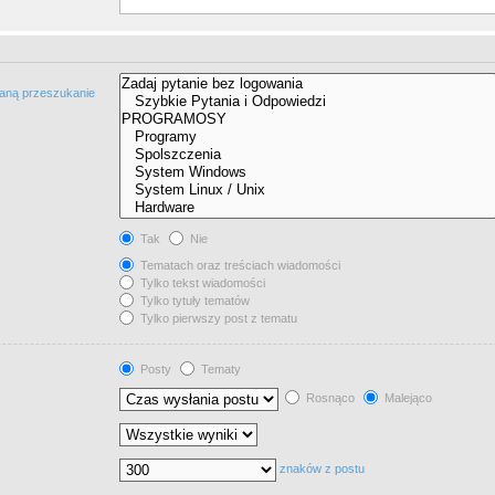
taną przeszukanie
Tak
Nie
Tematach oraz treściach wiadomości
Tylko tekst wiadomości
Tylko tytuły tematów
Tylko pierwszy post z tematu
Posty
Tematy
Rosnąco
Malejąco
znaków z postu