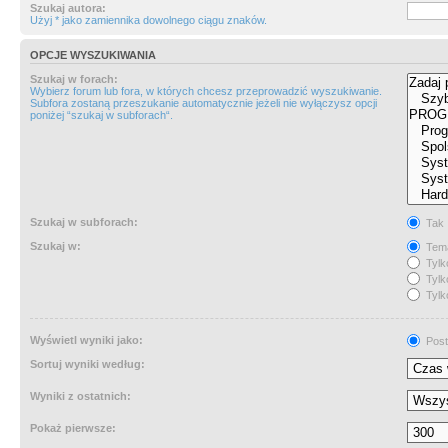
Szukaj autora:
Użyj * jako zamiennika dowolnego ciągu znaków.
OPCJE WYSZUKIWANIA
Szukaj w forach:
Wybierz forum lub fora, w których chcesz przeprowadzić wyszukiwanie.
Subfora zostaną przeszukanie automatycznie jeżeli nie wyłączysz opcji
poniżej “szukaj w subforach“.
Szukaj w subforach:
Tak
Szukaj w:
Tema
Tylk
Tylk
Tylk
Wyświetl wyniki jako:
Post
Sortuj wyniki według:
Wyniki z ostatnich:
Pokaż pierwsze: