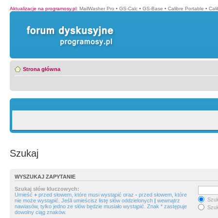
Aktualizacje na programosy.pl
:
MailWasher Pro
•
GS-Calc
•
GS-Base
•
Calibre Portable
•
Cali
Strona główna
Szukaj
WYSZUKAJ ZAPYTANIE
Szukaj słów kluczowych:
Umieść
+
przed słowem, które musi wystąpić oraz
-
przed słowem, które
Szuk
nie może wystąpić. Jeśli umieścisz listę słów oddzielonych
|
wewnątrz
nawiasów, tylko jedno ze słów będzie musiało wystąpić. Znak * zastępuje
Szuk
dowolny ciąg znaków.