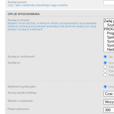
Szukaj autora:
Użyj * jako zamiennika dowolnego ciągu znaków.
OPCJE WYSZUKIWANIA
Szukaj w forach:
Wybierz forum lub fora, w których chcesz przeprowadzić wyszukiwanie.
Subfora zostaną przeszukanie automatycznie jeżeli nie wyłączysz opcji
poniżej “szukaj w subforach“.
Szukaj w subforach:
Tak
Szukaj w:
Tema
Tylk
Tylk
Tylk
Wyświetl wyniki jako:
Post
Sortuj wyniki według:
Wyniki z ostatnich:
Pokaż pierwsze: