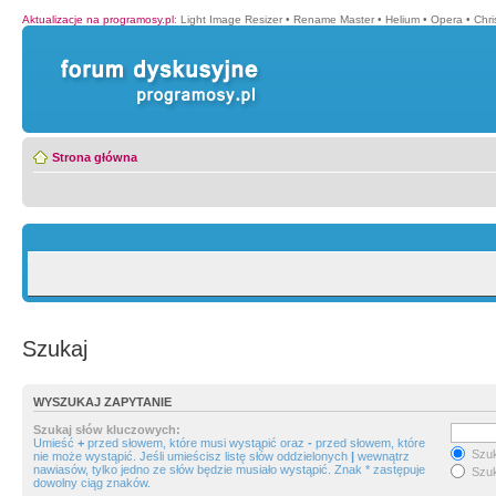
Aktualizacje na programosy.pl
:
Light Image Resizer
•
Rename Master
•
Helium
•
Opera
•
Chr
Strona główna
Szukaj
WYSZUKAJ ZAPYTANIE
Szukaj słów kluczowych:
Umieść
+
przed słowem, które musi wystąpić oraz
-
przed słowem, które
Szuk
nie może wystąpić. Jeśli umieścisz listę słów oddzielonych
|
wewnątrz
nawiasów, tylko jedno ze słów będzie musiało wystąpić. Znak * zastępuje
Szuk
dowolny ciąg znaków.