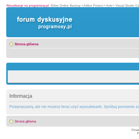
Aktualizacje na programosy.pl
:
IDrive Online Backup
•
Adlice Protect
•
Anki
•
Visual Studio C
Strona główna
Informacja
Przepraszamy, ale nie możesz teraz użyć wyszukiwarki. Spróbuj ponownie za 
Strona główna
Powe
F