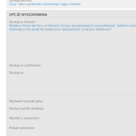
Szukaj autora:
Użyj * jako zamiennika dowolnego ciągu znaków.
OPCJE WYSZUKIWANIA
Szukaj w forach:
Wybierz forum lub fora, w których chcesz przeprowadzić wyszukiwanie. Subfora zos
automatycznie jeżeli nie wyłączysz opcji poniżej “szukaj w subforach“.
Szukaj w subforach:
Szukaj w:
Wyświetl wyniki jako:
Sortuj wyniki według:
Wyniki z ostatnich:
Pokaż pierwsze: