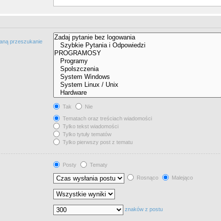
taną przeszukanie
Tak
Nie
Tematach oraz treściach wiadomości
Tylko tekst wiadomości
Tylko tytuły tematów
Tylko pierwszy post z tematu
Posty
Tematy
Rosnąco
Malejąco
znaków z postu