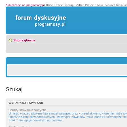
Aktualizacje na programosy.pl
:
IDrive Online Backup
•
Adlice Protect
•
Anki
•
Visual Studio C
Strona główna
Szukaj
WYSZUKAJ ZAPYTANIE
Szukaj słów kluczowych:
Umieść
+
przed słowem, które musi wystąpić oraz
-
przed słowem, które nie może wys
umieścisz listę słów oddzielonych
|
wewnątrz nawiasów, tylko jedno ze słów będzie mu
Znak * zastępuje dowolny ciąg znaków.