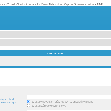
ode
•
VT Hash Check
•
Alternate Pic View
•
Debut Video Capture Software
•
Helium
•
AIMP
OGŁOSZENIE:
tąpić. Jeśli
Szukaj wszystkich słów lub wyrażenia jeśli wpisano
siało wystąpić.
Szukaj któregokolwiek słowa