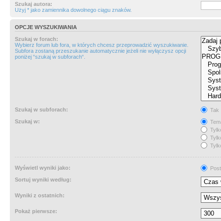
Szukaj autora:
Użyj * jako zamiennika dowolnego ciągu znaków.
OPCJE WYSZUKIWANIA
Szukaj w forach:
Wybierz forum lub fora, w których chcesz przeprowadzić wyszukiwanie.
Subfora zostaną przeszukanie automatycznie jeżeli nie wyłączysz opcji
poniżej “szukaj w subforach“.
Szukaj w subforach:
Tak
Szukaj w:
Tema
Tylk
Tylk
Tylk
Wyświetl wyniki jako:
Post
Sortuj wyniki według:
Wyniki z ostatnich:
Pokaż pierwsze: