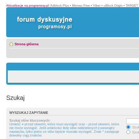
Aktualizacje na programosy.pl
:
Adblock Plus
•
Mixmax Free
•
Viber
•
uBlock Origin
•
TARGET 
Strona główna
Szukaj
WYSZUKAJ ZAPYTANIE
Szukaj słów kluczowych:
Umieść
+
przed słowem, które musi wystąpić oraz
-
przed słowem, które
Szuk
nie może wystąpić. Jeśli umieścisz listę słów oddzielonych
|
wewnątrz
nawiasów, tylko jedno ze słów będzie musiało wystąpić. Znak * zastępuje
Szuk
dowolny ciąg znaków.