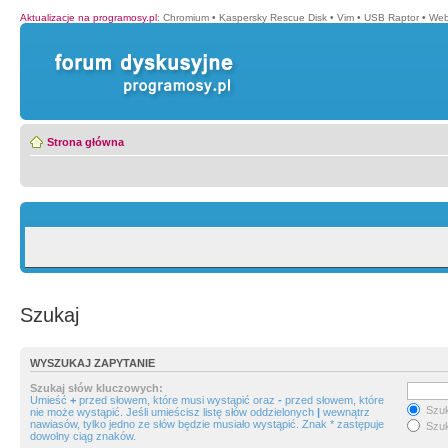
Aktualizacje na programosy.pl
:
Chromium
•
Kaspersky Rescue Disk
•
Vim
•
USB Raptor
•
Web
Strona główna
Szukaj
WYSZUKAJ ZAPYTANIE
Szukaj słów kluczowych:
Umieść
+
przed słowem, które musi wystąpić oraz
-
przed słowem, które
Szuk
nie może wystąpić. Jeśli umieścisz listę słów oddzielonych
|
wewnątrz
nawiasów, tylko jedno ze słów będzie musiało wystąpić. Znak * zastępuje
Szuk
dowolny ciąg znaków.