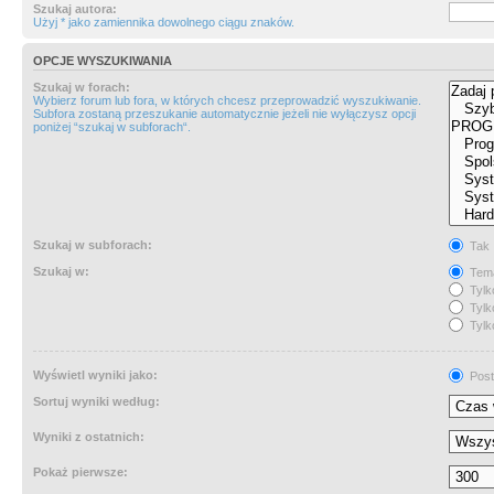
Szukaj autora:
Użyj * jako zamiennika dowolnego ciągu znaków.
OPCJE WYSZUKIWANIA
Szukaj w forach:
Wybierz forum lub fora, w których chcesz przeprowadzić wyszukiwanie.
Subfora zostaną przeszukanie automatycznie jeżeli nie wyłączysz opcji
poniżej “szukaj w subforach“.
Szukaj w subforach:
Tak
Szukaj w:
Tema
Tylk
Tylk
Tylk
Wyświetl wyniki jako:
Post
Sortuj wyniki według:
Wyniki z ostatnich:
Pokaż pierwsze: