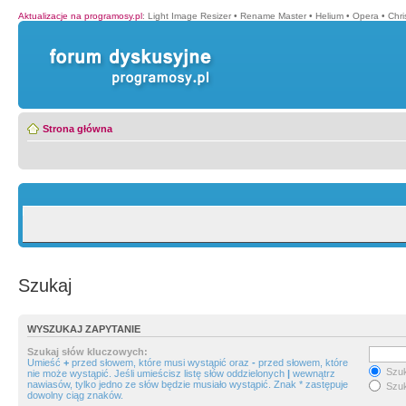
Aktualizacje na programosy.pl
:
Light Image Resizer
•
Rename Master
•
Helium
•
Opera
•
Chr
Strona główna
Szukaj
WYSZUKAJ ZAPYTANIE
Szukaj słów kluczowych:
Umieść
+
przed słowem, które musi wystąpić oraz
-
przed słowem, które
Szuk
nie może wystąpić. Jeśli umieścisz listę słów oddzielonych
|
wewnątrz
nawiasów, tylko jedno ze słów będzie musiało wystąpić. Znak * zastępuje
Szuk
dowolny ciąg znaków.