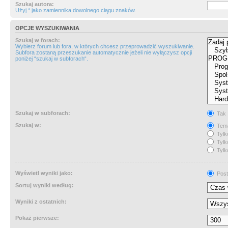
Szukaj autora:
Użyj * jako zamiennika dowolnego ciągu znaków.
OPCJE WYSZUKIWANIA
Szukaj w forach:
Wybierz forum lub fora, w których chcesz przeprowadzić wyszukiwanie.
Subfora zostaną przeszukanie automatycznie jeżeli nie wyłączysz opcji
poniżej “szukaj w subforach“.
Szukaj w subforach:
Tak
Szukaj w:
Tema
Tylk
Tylk
Tylk
Wyświetl wyniki jako:
Post
Sortuj wyniki według:
Wyniki z ostatnich:
Pokaż pierwsze: