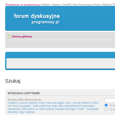
Aktualizacje na programosy.pl
:
Helium
•
Opera
•
ChrisPC Free Anonymous Proxy
•
Adblock P
Strona główna
Szukaj
WYSZUKAJ ZAPYTANIE
Szukaj słów kluczowych:
Umieść
+
przed słowem, które musi wystąpić oraz
-
przed słowem, które
Szuk
nie może wystąpić. Jeśli umieścisz listę słów oddzielonych
|
wewnątrz
nawiasów, tylko jedno ze słów będzie musiało wystąpić. Znak * zastępuje
Szuk
dowolny ciąg znaków.