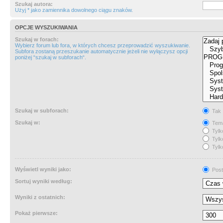
Szukaj autora:
Użyj * jako zamiennika dowolnego ciągu znaków.
OPCJE WYSZUKIWANIA
Szukaj w forach:
Wybierz forum lub fora, w których chcesz przeprowadzić wyszukiwanie.
Subfora zostaną przeszukanie automatycznie jeżeli nie wyłączysz opcji
poniżej “szukaj w subforach“.
Szukaj w subforach:
Tak
Szukaj w:
Tema
Tylk
Tylk
Tylk
Wyświetl wyniki jako:
Post
Sortuj wyniki według:
Wyniki z ostatnich:
Pokaż pierwsze: