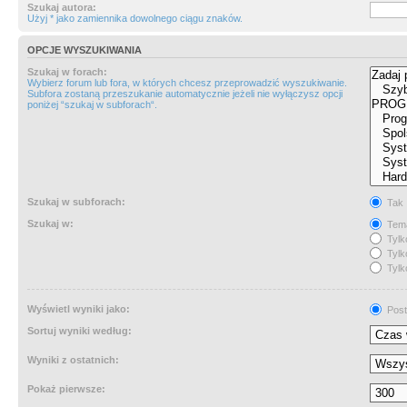
Szukaj autora:
Użyj * jako zamiennika dowolnego ciągu znaków.
OPCJE WYSZUKIWANIA
Szukaj w forach:
Wybierz forum lub fora, w których chcesz przeprowadzić wyszukiwanie.
Subfora zostaną przeszukanie automatycznie jeżeli nie wyłączysz opcji
poniżej “szukaj w subforach“.
Szukaj w subforach:
Tak
Szukaj w:
Tema
Tylk
Tylk
Tylk
Wyświetl wyniki jako:
Post
Sortuj wyniki według:
Wyniki z ostatnich:
Pokaż pierwsze: