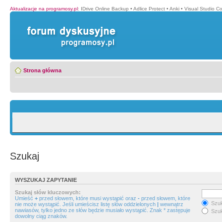
Aktualizacje na programosy.pl
:
IDrive Online Backup
•
Adlice Protect
•
Anki
•
Visual Studio C
Strona główna
Szukaj
WYSZUKAJ ZAPYTANIE
Szukaj słów kluczowych:
Umieść
+
przed słowem, które musi wystąpić oraz
-
przed słowem, które
Szuk
nie może wystąpić. Jeśli umieścisz listę słów oddzielonych
|
wewnątrz
nawiasów, tylko jedno ze słów będzie musiało wystąpić. Znak * zastępuje
Szuk
dowolny ciąg znaków.