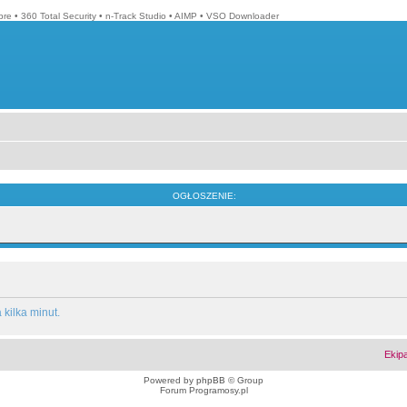
bre
•
360 Total Security
•
n-Track Studio
•
AIMP
•
VSO Downloader
OGŁOSZENIE:
kilka minut.
Ekip
Powered by
phpBB
© Group
Forum Programosy.pl