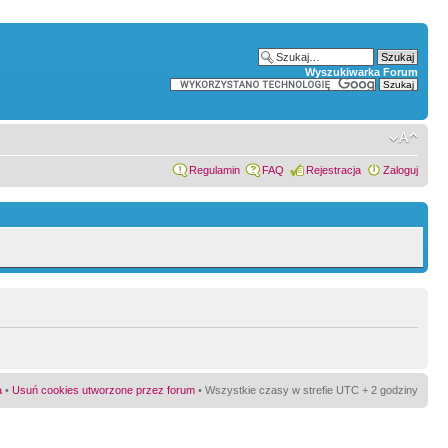
Wyszukiwarka Forum
Regulamin
FAQ
Rejestracja
Zaloguj
a
•
Usuń cookies utworzone przez forum
• Wszystkie czasy w strefie UTC + 2 godziny