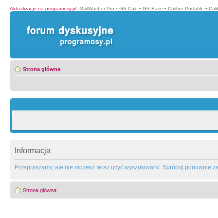
Aktualizacje na programosy.pl
:
MailWasher Pro
•
GS-Calc
•
GS-Base
•
Calibre Portable
•
Cali
Strona główna
Informacja
Przepraszamy, ale nie możesz teraz użyć wyszukiwarki. Spróbuj ponownie za 
Strona główna