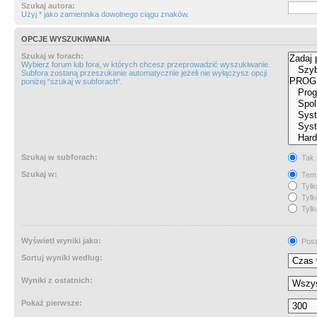
Szukaj autora:
Użyj * jako zamiennika dowolnego ciągu znaków.
OPCJE WYSZUKIWANIA
Szukaj w forach:
Wybierz forum lub fora, w których chcesz przeprowadzić wyszukiwanie.
Subfora zostaną przeszukanie automatycznie jeżeli nie wyłączysz opcji
poniżej “szukaj w subforach“.
Szukaj w subforach:
Tak
Szukaj w:
Tema
Tylk
Tylk
Tylk
Wyświetl wyniki jako:
Post
Sortuj wyniki według:
Wyniki z ostatnich:
Pokaż pierwsze: