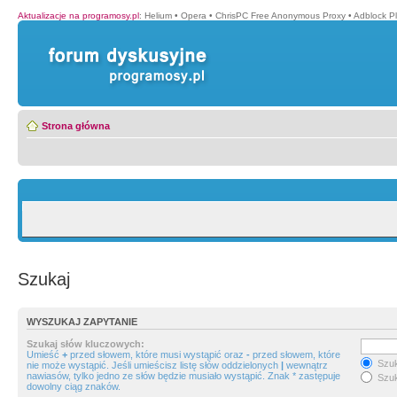
Aktualizacje na programosy.pl
:
Helium
•
Opera
•
ChrisPC Free Anonymous Proxy
•
Adblock P
Strona główna
Szukaj
WYSZUKAJ ZAPYTANIE
Szukaj słów kluczowych:
Umieść
+
przed słowem, które musi wystąpić oraz
-
przed słowem, które
Szuk
nie może wystąpić. Jeśli umieścisz listę słów oddzielonych
|
wewnątrz
nawiasów, tylko jedno ze słów będzie musiało wystąpić. Znak * zastępuje
Szuk
dowolny ciąg znaków.