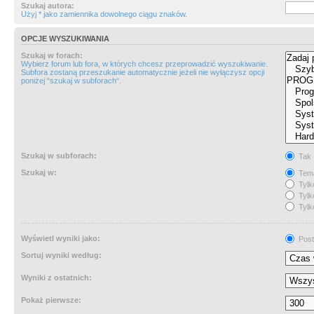
Szukaj autora:
Użyj * jako zamiennika dowolnego ciągu znaków.
OPCJE WYSZUKIWANIA
Szukaj w forach:
Wybierz forum lub fora, w których chcesz przeprowadzić wyszukiwanie.
Subfora zostaną przeszukanie automatycznie jeżeli nie wyłączysz opcji
poniżej “szukaj w subforach“.
Szukaj w subforach:
Tak
Szukaj w:
Tema
Tylk
Tylk
Tylk
Wyświetl wyniki jako:
Post
Sortuj wyniki według:
Wyniki z ostatnich:
Pokaż pierwsze: