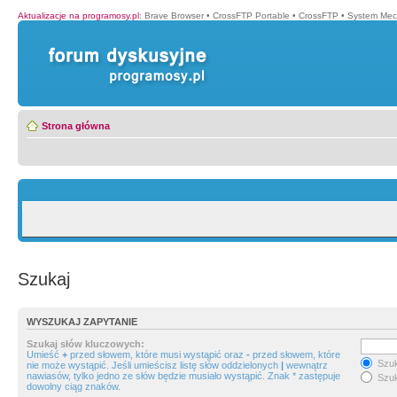
Aktualizacje na programosy.pl
:
Brave Browser
•
CrossFTP Portable
•
CrossFTP
•
System Mec
Strona główna
Szukaj
WYSZUKAJ ZAPYTANIE
Szukaj słów kluczowych:
Umieść
+
przed słowem, które musi wystąpić oraz
-
przed słowem, które
Szuk
nie może wystąpić. Jeśli umieścisz listę słów oddzielonych
|
wewnątrz
nawiasów, tylko jedno ze słów będzie musiało wystąpić. Znak * zastępuje
Szuk
dowolny ciąg znaków.