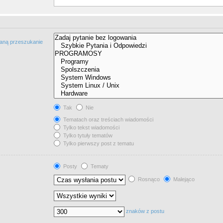
taną przeszukanie
Tak
Nie
Tematach oraz treściach wiadomości
Tylko tekst wiadomości
Tylko tytuły tematów
Tylko pierwszy post z tematu
Posty
Tematy
Rosnąco
Malejąco
znaków z postu