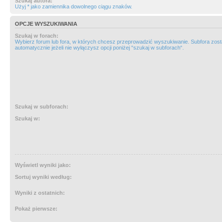
Szukaj autora:
Użyj * jako zamiennika dowolnego ciągu znaków.
OPCJE WYSZUKIWANIA
Szukaj w forach:
Wybierz forum lub fora, w których chcesz przeprowadzić wyszukiwanie. Subfora zos
automatycznie jeżeli nie wyłączysz opcji poniżej “szukaj w subforach“.
Szukaj w subforach:
Szukaj w:
Wyświetl wyniki jako:
Sortuj wyniki według:
Wyniki z ostatnich:
Pokaż pierwsze: