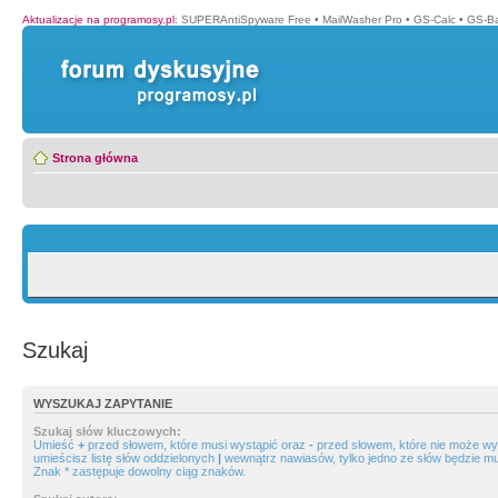
Aktualizacje na programosy.pl
:
SUPERAntiSpyware Free
•
MailWasher Pro
•
GS-Calc
•
GS-B
Strona główna
Szukaj
WYSZUKAJ ZAPYTANIE
Szukaj słów kluczowych:
Umieść
+
przed słowem, które musi wystąpić oraz
-
przed słowem, które nie może wys
umieścisz listę słów oddzielonych
|
wewnątrz nawiasów, tylko jedno ze słów będzie mu
Znak * zastępuje dowolny ciąg znaków.