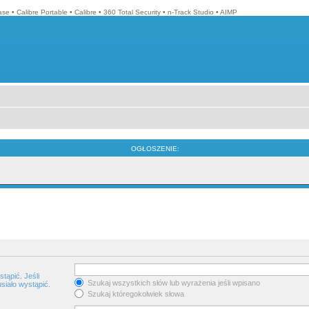
ase
•
Calibre Portable
•
Calibre
•
360 Total Security
•
n-Track Studio
•
AIMP
OGŁOSZENIE:
tąpić. Jeśli
Szukaj wszystkich słów lub wyrażenia jeśli wpisano
siało wystąpić.
Szukaj któregokolwiek słowa