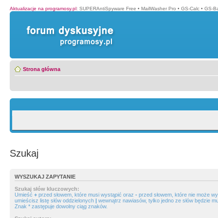
Aktualizacje na programosy.pl
:
SUPERAntiSpyware Free
•
MailWasher Pro
•
GS-Calc
•
GS-B
Strona główna
Szukaj
WYSZUKAJ ZAPYTANIE
Szukaj słów kluczowych:
Umieść
+
przed słowem, które musi wystąpić oraz
-
przed słowem, które nie może wys
umieścisz listę słów oddzielonych
|
wewnątrz nawiasów, tylko jedno ze słów będzie mu
Znak * zastępuje dowolny ciąg znaków.