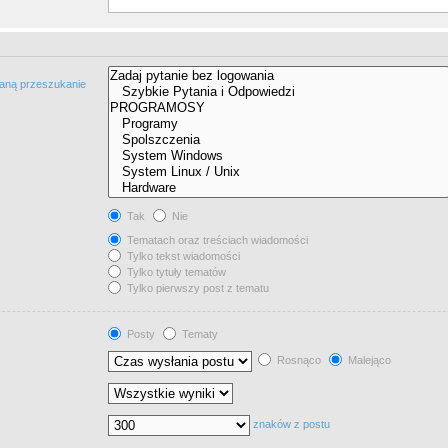
taną przeszukanie
Tak
Nie
Tematach oraz treściach wiadomości
Tylko tekst wiadomości
Tylko tytuły tematów
Tylko pierwszy post z tematu
Posty
Tematy
Rosnąco
Malejąco
znaków z postu