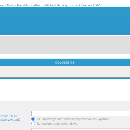
ase
•
Calibre Portable
•
Calibre
•
360 Total Security
•
n-Track Studio
•
AIMP
OGŁOSZENIE:
tąpić. Jeśli
Szukaj wszystkich słów lub wyrażenia jeśli wpisano
siało wystąpić.
Szukaj któregokolwiek słowa