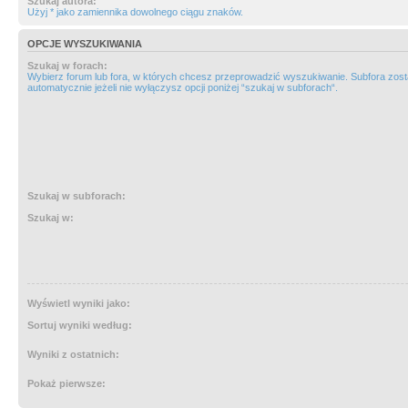
Szukaj autora:
Użyj * jako zamiennika dowolnego ciągu znaków.
OPCJE WYSZUKIWANIA
Szukaj w forach:
Wybierz forum lub fora, w których chcesz przeprowadzić wyszukiwanie. Subfora zos
automatycznie jeżeli nie wyłączysz opcji poniżej “szukaj w subforach“.
Szukaj w subforach:
Szukaj w:
Wyświetl wyniki jako:
Sortuj wyniki według:
Wyniki z ostatnich:
Pokaż pierwsze: