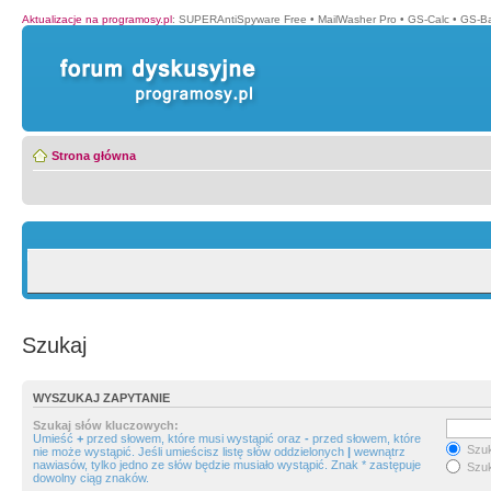
Aktualizacje na programosy.pl
:
SUPERAntiSpyware Free
•
MailWasher Pro
•
GS-Calc
•
GS-B
Strona główna
Szukaj
WYSZUKAJ ZAPYTANIE
Szukaj słów kluczowych:
Umieść
+
przed słowem, które musi wystąpić oraz
-
przed słowem, które
Szuk
nie może wystąpić. Jeśli umieścisz listę słów oddzielonych
|
wewnątrz
nawiasów, tylko jedno ze słów będzie musiało wystąpić. Znak * zastępuje
Szuk
dowolny ciąg znaków.