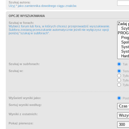
Szukaj autora:
Użyj * jako zamiennika dowolnego ciągu znaków.
OPCJE WYSZUKIWANIA
Szukaj w forach:
Wybierz forum lub fora, w których chcesz przeprowadzić wyszukiwanie.
Subfora zostaną przeszukanie automatycznie jeżeli nie wyłączysz opcji
poniżej “szukaj w subforach“.
Szukaj w subforach:
Tak
Szukaj w:
Tema
Tylk
Tylk
Tylk
Wyświetl wyniki jako:
Post
Sortuj wyniki według:
Wyniki z ostatnich:
Pokaż pierwsze: