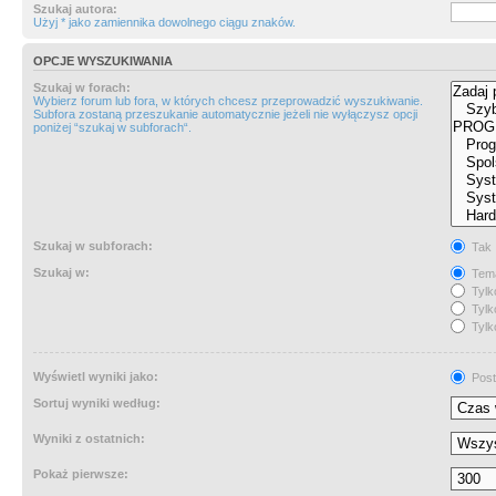
Szukaj autora:
Użyj * jako zamiennika dowolnego ciągu znaków.
OPCJE WYSZUKIWANIA
Szukaj w forach:
Wybierz forum lub fora, w których chcesz przeprowadzić wyszukiwanie.
Subfora zostaną przeszukanie automatycznie jeżeli nie wyłączysz opcji
poniżej “szukaj w subforach“.
Szukaj w subforach:
Tak
Szukaj w:
Tema
Tylk
Tylk
Tylk
Wyświetl wyniki jako:
Post
Sortuj wyniki według:
Wyniki z ostatnich:
Pokaż pierwsze: