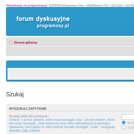
Aktualizacje na programosy.pl
:
SUPERAntiSpyware Free
•
MailWasher Pro
•
GS-Calc
•
GS-B
Strona główna
Szukaj
WYSZUKAJ ZAPYTANIE
Szukaj słów kluczowych:
Umieść
+
przed słowem, które musi wystąpić oraz
-
przed słowem, które
Szuk
nie może wystąpić. Jeśli umieścisz listę słów oddzielonych
|
wewnątrz
nawiasów, tylko jedno ze słów będzie musiało wystąpić. Znak * zastępuje
Szuk
dowolny ciąg znaków.